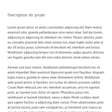
Description du projet
Lorem ipsum dolor sit amet, consectetur adipiscing elit. Nam viverra
euismod odio, gravida pellentesque urna varius vitae. Sed dui lorem,
adipiscing in adipiscing et, interdum nec metus. Mauris ultricies, justo
eu convallis placerat, felis enim ornare nisi, vitae mattis nulla ante id
dui. Ut lectus purus, commodo et tincidunt vel, interdum sed lectus.
Vestibulum adipiscing tempor nisi id elementu sadips ipsums dolores
uns fugiats gravida nam elit vols nulla dolores amet untras sitsers.
Aenean sed nunc mauris. Vestibulum pellentesque tincidunt leo sit
amet imperdiet. Nam euismod dignissim quam non faucibus. Aliquam
turpis massa, gravida in varius vitae, fermentum id felis. Vestibulum
ante ipsum primis in faucibus orci luctus et ultrices posuere cubilia
Curae; Nam vehicula, leo nec interdum accumsan, urna mi egestas
justo, ac laoreet nunc dolor ut sapien. Phasellus purus nisl,
vestibulum in laoreet interdum, varius a diam. Morbi sodales diam
quis sapien facilisis a adipiscing diam cursus. Proin ullamcorper, justo
at lacinia lacinia, justo sem volutpat leo, ac hendrerit sem massa ac