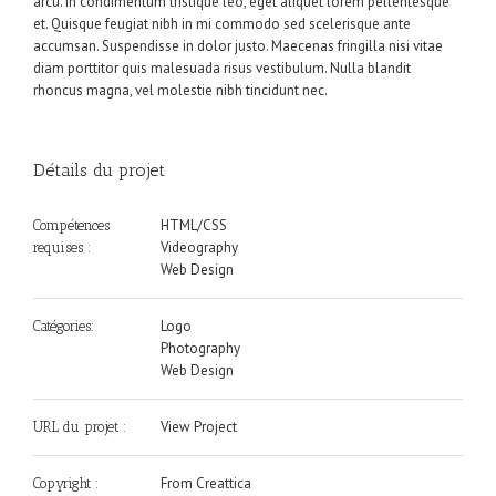
arcu. In condimentum tristique leo, eget aliquet lorem pellentesque
et. Quisque feugiat nibh in mi commodo sed scelerisque ante
accumsan. Suspendisse in dolor justo. Maecenas fringilla nisi vitae
diam porttitor quis malesuada risus vestibulum. Nulla blandit
rhoncus magna, vel molestie nibh tincidunt nec.
Détails du projet
HTML/CSS
Compétences
Videography
requises :
Web Design
Logo
Catégories:
Photography
Web Design
View Project
URL du projet :
From Creattica
Copyright :