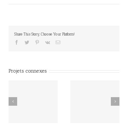
Share This Story, Choose Your Platform!
facebook
twitter
pinterest
vk
Email
Projets connexes
Mauris Fringilla Voluts
Proin Sodales Quam