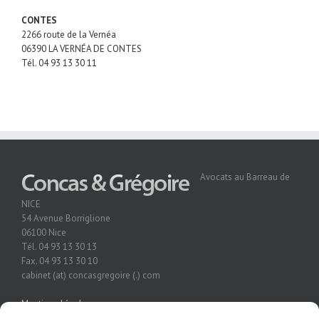
CONTES
2266 route de la Vernéa
06390 LA VERNÉA DE CONTES
Tél.
04 93 13 30 11
Avocats au Barreau de
NICE
54 Avenue Borriglione
06100 Nice
Tél. 04 93 13 30 13
Fax. 04 93 13 30 10
cabinet (at) concasgregoire (.) com
Mentions Légales