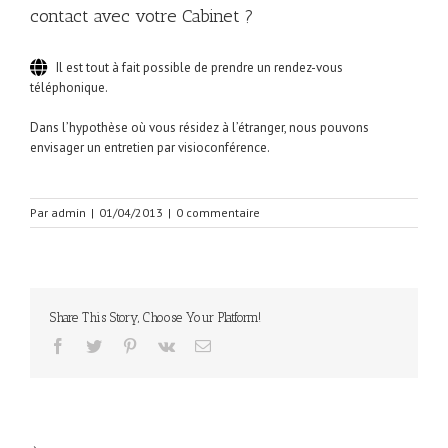
contact avec votre Cabinet ?
Il est tout à fait possible de prendre un rendez-vous
téléphonique.
Dans l’hypothèse où vous résidez à l’étranger, nous pouvons
envisager un entretien par visioconférence.
Par
admin
|
01/04/2013
|
0 commentaire
Share This Story, Choose Your Platform!
facebook
twitter
pinterest
vk
Email