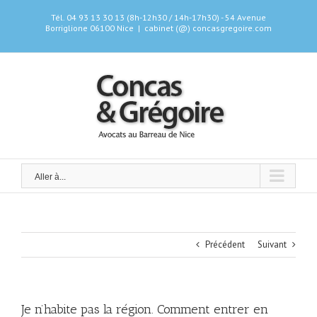
Skip
Tél. 04 93 13 30 13 (8h-12h30 / 14h-17h30) - 54 Avenue
to
Borriglione 06100 Nice
|
cabinet (@) concasgregoire.com
content
Aller à...
Précédent
Suivant
Je n’habite pas la région. Comment entrer en