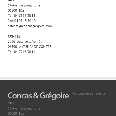
NICE
54 Avenue Borriglione
06100 NICE
Tél.
04 93 13 30 13
Fax.
04 93 13 30 10
cabinet@concasgregoire.com
CONTES
2266 route de la Vernéa
06390 LA VERNÉA DE CONTES
Tél.
04 93 13 30 11
Avocats au Barreau de
NICE
54 Avenue Borriglione
06100 Nice