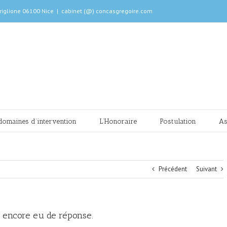
riglione 06100 Nice
|
cabinet (@) concasgregoire.com
domaines d’intervention
L’Honoraire
Postulation
As
Précédent
Suivant
as encore eu de réponse.