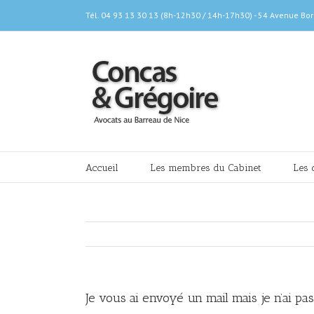
Skip
Tél. 04 93 13 30 13 (8h-12h30 / 14h-17h30) - 54 Avenue Bor
to
content
Rechercher
Accueil
Les membres du Cabinet
Les 
Je vous ai envoyé un mail mais je n’ai p