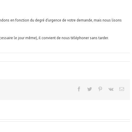
dons en fonction du degré d’urgence de votre demande, mais nous lisons
cessaire le jour même), il convient de nous téléphoner sans tarder.
facebook
twitter
pinterest
vk
Ema