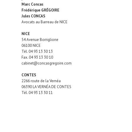
Marc Concas
Frédérique GRÉGOIRE
Jules CONCAS
Avocats au Barreau de NICE
NICE
54 Avenue Borriglione
06100 NICE
Tél.
04 93 13 30 13
Fax.
04 93 13 30 10
cabinet@concasgregoire.com
CONTES
2266 route de la Vernéa
06390 LA VERNÉA DE CONTES
il
Tél.
04 93 13 30 11