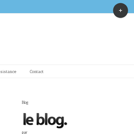
Toggle
Sliding
Bar
Area
sistance
Contact
Blog
par