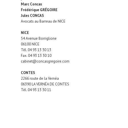
Marc Concas
Frédérique GRÉGOIRE
Jules CONCAS
Avocats au Barreau de NICE
NICE
54 Avenue Borriglione
06100 NICE
Tél.
04 93 13 30 13
Fax.
04 93 13 30 10
cabinet@concasgregoire.com
CONTES
2266 route de la Vernéa
06390 LA VERNÉA DE CONTES
Tél.
04 93 13 30 11
il