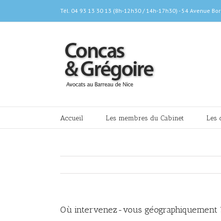
Skip
Tél. 04 93 13 30 13 (8h-12h30 / 14h-17h30) - 54 Avenue Bor
to
content
Rechercher
Accueil
Les membres du Cabinet
Les 
Où intervenez-vous géographiquement 