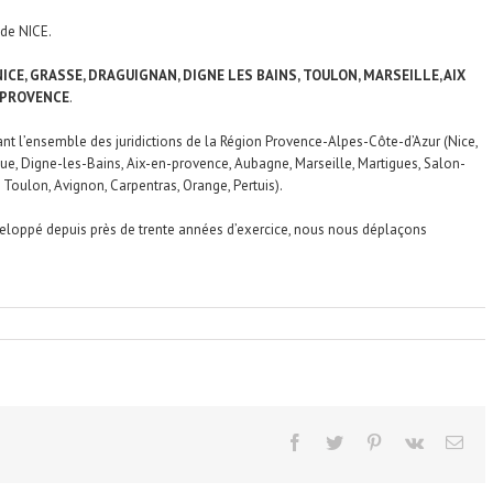
 de NICE.
NICE, GRASSE, DRAGUIGNAN, DIGNE LES BAINS, TOULON, MARSEILLE, AIX
 PROVENCE
.
 l’ensemble des juridictions de la Région Provence-Alpes-Côte-d’Azur (Nice,
e, Digne-les-Bains, Aix-en-provence, Aubagne, Marseille, Martigues, Salon-
 Toulon, Avignon, Carpentras, Orange, Pertuis).
eloppé depuis près de trente années d’exercice, nous nous déplaçons
facebook
twitter
pinterest
vk
Ema