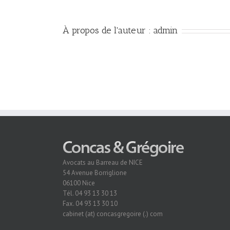
À propos de l'auteur :
admin
Avocats au Barreau de NICE
54 Avenue Borriglione
06100 Nice
Tél. 04 93 13 30 13
Fax. 04 93 13 30 10
cabinet (at) concasgregoire (.) com