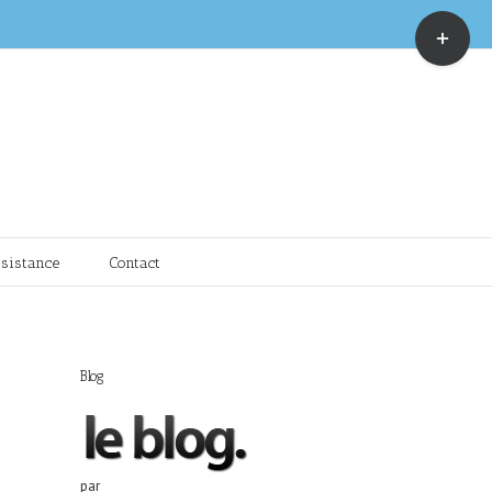
Toggle
Sliding
Bar
Area
sistance
Contact
Blog
par