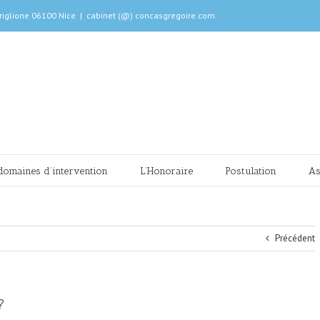
riglione 06100 Nice
|
cabinet (@) concasgregoire.com
domaines d’intervention
L’Honoraire
Postulation
As
Précédent
?