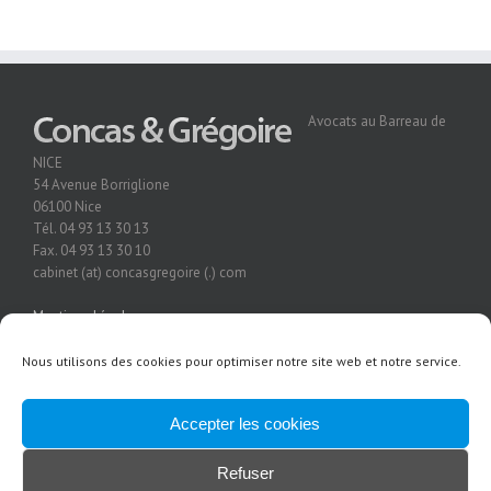
Avocats au Barreau de
NICE
54 Avenue Borriglione
06100 Nice
Tél. 04 93 13 30 13
Fax. 04 93 13 30 10
cabinet (at) concasgregoire (.) com
Mentions Légales
Nous utilisons des cookies pour optimiser notre site web et notre service.
Accepter les cookies
Refuser