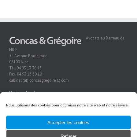
Avocats au Barreau de
NICE
54 Avenue Borriglione
06100 Nice
Tél. 04 93 13 30 13
Fax. 04 93 13 30 10
cabinet (at) concasgregoire (.) com
Mentions Légales
Nous utilisons des cookies pour optimiser notre site web et notre service.
Accepter les cookies
Refuser