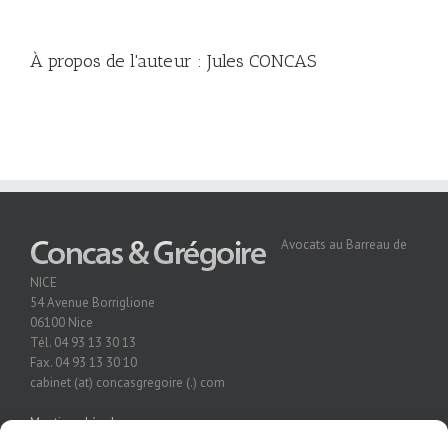
À propos de l'auteur :
Jules CONCAS
Avocats au Barreau de
NICE
54 Avenue Borriglione
06100 Nice
Tél. 04 93 13 30 13
Fax. 04 93 13 30 10
cabinet (at) concasgregoire (.) com
Mentions Légales